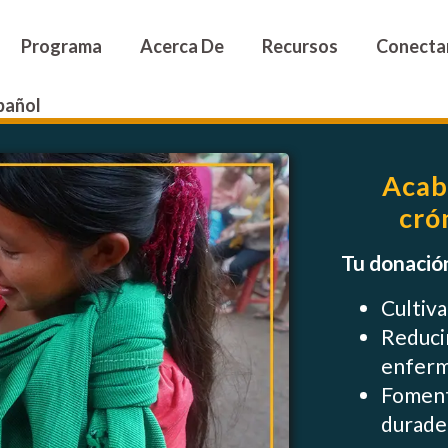
Programa
Acerca De
Recursos
Conecta
pañol
Acab
cró
Tu donación
Cultiva
Reducir
enfer
Foment
durade