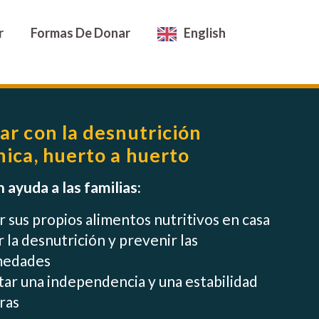
r
Formas De Donar
English
ar con la desnutrición
nica, huerto a huerto
 ayuda a las familias:
r sus propios alimentos nutritivos en casa
 la desnutrición y prevenir las
medades
ar una independencia y una estabilidad
ras