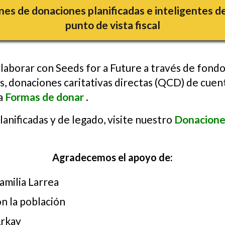
es de donaciones planificadas e inteligentes d
punto de vista fiscal
aborar con Seeds for a Future a través de fond
s, donaciones caritativas directas (QCD) de cue
a
Formas de donar
.
anificadas y de legado, visite nuestro
Donaciones
Agradecemos
el apoyo de:
amilia Larrea
n la población
Arkay