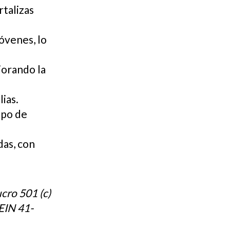
rtalizas
jóvenes, lo
jorando la
lias.
ipo de
das, con
cro 501 (c)
 EIN 41-