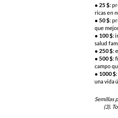
●
25 $
: p
ricas en 
●
50 $
: p
que mejor
●
100 $
: 
salud fami
●
250 $
: 
●
500 $
: 
campo que
●
1000 $:
una vida ú
Semillas 
(3). T